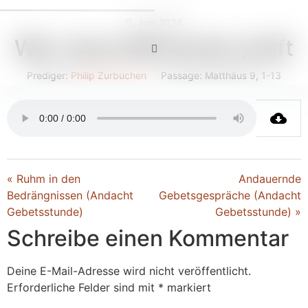
9. Juni 2024
Wie Jesus Menschen prüft
Prediger:
Philip Zurbuchen
Passage:
Matthäus 9, 1-13
« Ruhm in den
Andauernde
Bedrängnissen (Andacht
Gebetsgespräche (Andacht
Gebetsstunde)
Gebetsstunde) »
Schreibe einen Kommentar
Deine E-Mail-Adresse wird nicht veröffentlicht.
Erforderliche Felder sind mit
*
markiert