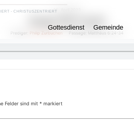
10. April 2023
IERT - CHRISTUSZENTRIERT
Sorge dich nicht!
Gottesdienst
Gemeinde
Prediger:
Philip Zurbuchen
Passage:
Matthäus 6:24-34
he Felder sind mit
*
markiert