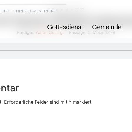
7. September 2022
IERT - CHRISTUSZENTRIERT
dir Zeichen (Andacht Gebets
Gottesdienst
Gemeinde
Prediger:
Walter Quiring
Passage:
5. Mose 6:4-9
ntar
t.
Erforderliche Felder sind mit
*
markiert