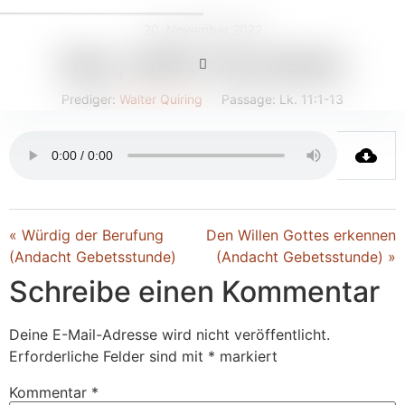
20. November 2022
Herr, lehre uns beten
Prediger:
Walter Quiring
Passage:
Lk. 11:1-13
« Würdig der Berufung
Den Willen Gottes erkennen
(Andacht Gebetsstunde)
(Andacht Gebetsstunde) »
Schreibe einen Kommentar
Deine E-Mail-Adresse wird nicht veröffentlicht.
Erforderliche Felder sind mit
*
markiert
Kommentar
*