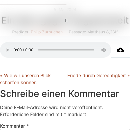
5. Mai 2024
Ein Wort gegen Ängstlichkeit
Prediger:
Philip Zurbuchen
Passage:
Matthäus 8,23ff
« Wie wir unseren Blick
Friede durch Gerechtigkeit »
schärfen können
Schreibe einen Kommentar
Deine E-Mail-Adresse wird nicht veröffentlicht.
Erforderliche Felder sind mit
*
markiert
Kommentar
*